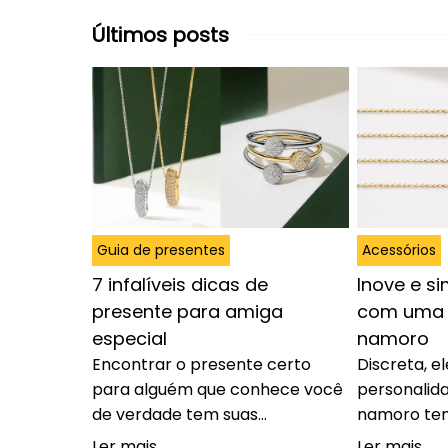
Últimos posts
Guia de presentes
Acessórios
7 infalíveis dicas de
Inove e s
presente para amiga
com uma p
especial
namoro
Encontrar o presente certo
Discreta, e
para alguém que conhece você
personalida
de verdade tem suas
namoro te
dificuldades. Acertar no gosto,
vez mais e
Ler mais
Ler mais