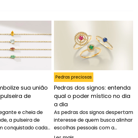
Pedras preciosas
imbolize sua união
Pedras dos signos: entenda
ulseira de
qual o poder místico no dia
a dia
legante e cheia de
As pedras dos signos despertam
de, a pulseira de
interesse de quem busca alinhar
m conquistado cada
escolhas pessoais com a
spaço entre casais
astrologia. Mais do que adornos,
Ler mais