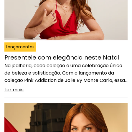
Lançamentos
Presenteie com elegância neste Natal
Na joalheria, cada coleção é uma celebração única
de beleza e sofisticação. Com o lançamento da
coleção Pink Addiction de Jolie By Monte Carlo, essa
celebração se torna ainda mais especial. Nossas
Ler mais
joias são perfeitas para adicionar um toque vibrante
de cor ao seu look, mantendo muita elegância para
o dia a dia. Cada joia…
Continuar lendo
Presenteie com elegância neste
Natal