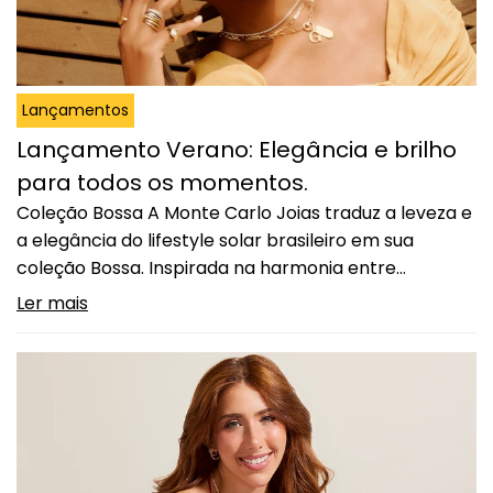
Lançamentos
Lançamento Verano: Elegância e brilho
para todos os momentos.
Coleção Bossa A Monte Carlo Joias traduz a leveza e
a elegância do lifestyle solar brasileiro em sua
coleção Bossa. Inspirada na harmonia entre
sofisticação e descontração, essa coleção celebra o
Ler mais
design atemporal com joias que irradiam charme e
brilho singular. Os elos e a correntaria são
tendências que vieram para ficar, trazendo
personalidade e…
Continuar lendo
Lançamento Verano: Elegância e
brilho para todos os momentos.