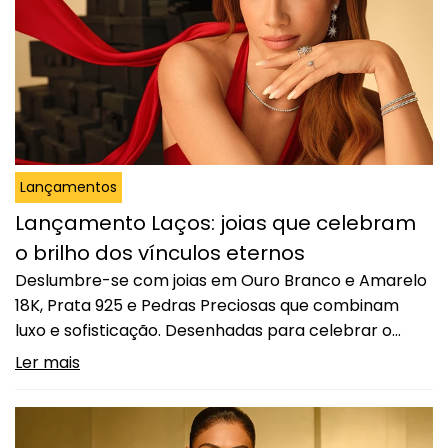
Lançamentos
Lançamento Laços: joias que celebram
o brilho dos vínculos eternos
Deslumbre-se com joias em Ouro Branco e Amarelo
18K, Prata 925 e Pedras Preciosas que combinam
luxo e sofisticação. Desenhadas para celebrar o
brilho de laços eternos, estas joias foram criadas
Ler mais
para eternizar momentos especiais e transformar
cada instante em uma lembrança preciosa. Coleção
Intense: o brilho radiante A intensidade das pedras