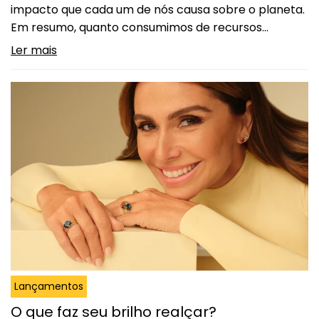
impacto que cada um de nós causa sobre o planeta.
Em resumo, quanto consumimos de recursos
naturais e geramos de resíduos. Quanto maior a
Ler mais
nossa pegada, maior a pressão sobre a Terra.
Pequenas mudanças podem fazer uma diferença
enorme. Aqui vão três práticas simples, para reduzir…
Continuar lendo
3 Práticas para reduzir sua pegada
ecológica no dia a dia
Lançamentos
O que faz seu brilho realçar?