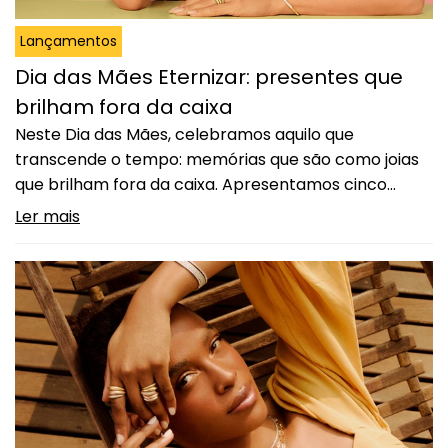
Lançamentos
Dia das Mães Eternizar: presentes que
brilham fora da caixa
Neste Dia das Mães, celebramos aquilo que
transcende o tempo: memórias que são como joias
que brilham fora da caixa. Apresentamos cinco
coleções pensadas para toda a vida: coleção
Ler mais
Sentidos, coleção Allure, coleção Copacabana,
coleção Íris e a coleção Sensações. Cada uma delas
foi pensada para eternizar momentos especiais e
demonstrar todo o seu amor…
Continuar lendo
Dia das Mães Eternizar: presentes
que brilham fora da caixa