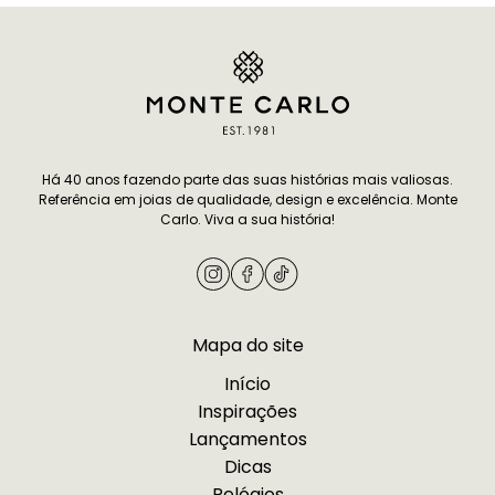
inspirada no brilho do amanhecer, joias com…
Continuar lendo
O Brilho das Joias: Lançamento
Glow.
Há 40 anos fazendo parte das suas histórias mais valiosas.
Referência em joias de qualidade, design e excelência. Monte
Carlo. Viva a sua história!
Mapa do site
Início
Inspirações
Lançamentos
Dicas
Relógios