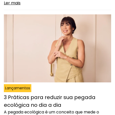
Carlo Joias, você tem a chance de encontrar a joia
Ler mais
ideal que reflete o seu estilo, com variedade, design
autoral e benefícios especiais. Joias do estilo
clássico ao casual…
Continuar lendo
Black Friday Monte Carlo: Escolha a
joia certa para cada estilo!
Lançamentos
3 Práticas para reduzir sua pegada
ecológica no dia a dia
A pegada ecológica é um conceito que mede o