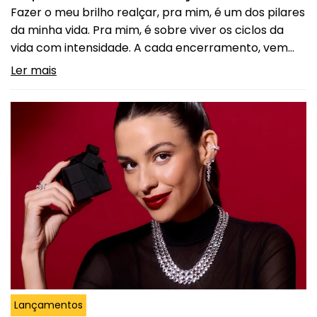
Fazer o meu brilho realçar, pra mim, é um dos pilares
da minha vida. Pra mim, é sobre viver os ciclos da
vida com intensidade. A cada encerramento, vem
um novo começo. E é nesse espaço que a gente
Ler mais
encontra novas histórias, novas energias e, claro,
novos motivos pra sorrir. Eu sempre acreditei que o…
Continuar lendo
O que faz seu brilho realçar?
Lançamentos