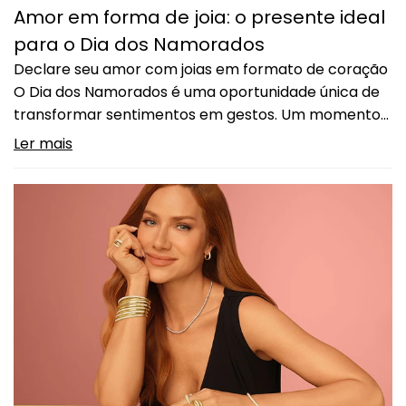
Amor em forma de joia: o presente ideal
para o Dia dos Namorados
Declare seu amor com joias em formato de coração
O Dia dos Namorados é uma oportunidade única de
transformar sentimentos em gestos. Um momento
para valorizar o amor em sua forma mais sincera —
Ler mais
e não há presente mais simbólico para essa data do
que uma joia cheia de significado. Para expressar
toda essa intensidade,…
Continuar lendo
Amor em forma de joia: o presente
ideal para o Dia dos Namorados