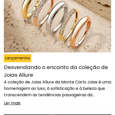
Lançamentos
Desvendando o encanto da coleção de
Joias Allure
A coleção de Joias Allure da Monte Carlo Joias é uma
homenagem ao luxo, à sofisticação e à beleza que
transcendem as tendências passageiras da
moda. Com uma técnica clássica de pavê de
Ler mais
diamantes, materiais nobres como Ouro 18k em suas
variadas tonalidades e um design que valoriza o