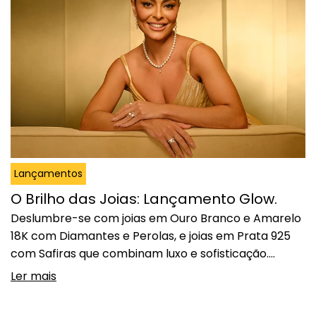
preciosas, destacam-se por…
Continuar lendo
Lançamento Laços: joias que
celebram o brilho dos vínculos eternos
Lançamentos
O Brilho das Joias: Lançamento Glow.
Deslumbre-se com joias em Ouro Branco e Amarelo
18K com Diamantes e Perolas, e joias em Prata 925
com Safiras que combinam luxo e sofisticação.
Desenhadas para iluminar quem as veste, as joias
Ler mais
realçam suas produções com a luz que irradiam.
Coleção Aurora: Luxuosa e Clássica. Aurora é