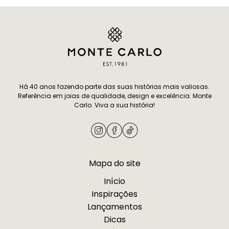
dicas de presente para amiga que
compromisso per
combinam afeto e bom gosto, todas
mais pessoal. Vo
pensadas para mulheres que
modelos delicado
apreciam joalheria de alto…
ou por designs mi
Continuar lendo
7 infalíveis dicas de
combinam…
presente para amiga especial
Continuar lendo
I
sua união com um
Há 40 anos fazendo parte das suas histórias mais valiosas.
Referência em joias de qualidade, design e excelência. Monte
namoro
Carlo. Viva a sua história!
Mapa do site
Início
Inspirações
Lançamentos
Dicas