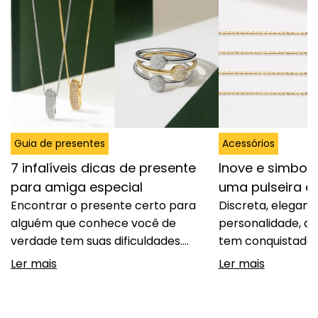
Guia de presentes
Acessórios
7 infalíveis dicas de presente
Inove e simbol
para amiga especial
uma pulseira 
Encontrar o presente certo para
Discreta, elegant
alguém que conhece você de
personalidade, a 
verdade tem suas dificuldades.
tem conquistado 
Acertar no gosto, demonstrar
espaço entre cas
Ler mais
Ler mais
carinho e, ao mesmo tempo,
fugir do óbvio se
oferecer algo que tenha significado
significado. Dife
é difícil e, por isso, separamos sete
tradicionais, a pul