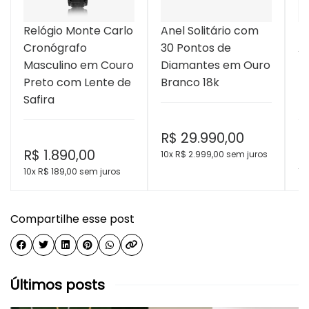
Relógio Monte Carlo
Anel Solitário com
B
Cronógrafo
30 Pontos de
A
Masculino em Couro
Diamantes em Ouro
B
Preto com Lente de
Branco 18k
T
Safira
T
R$
29.990,00
R$
1.890,00
R
10x R$
2.999,00
sem juros
10x R$
189,00
sem juros
10
Compartilhe esse post
Últimos posts