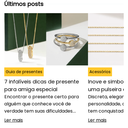
Últimos posts
Guia de presentes
Acessórios
7 infalíveis dicas de presente
Inove e simbol
para amiga especial
uma pulseira 
Encontrar o presente certo para
Discreta, elegant
alguém que conhece você de
personalidade, a 
verdade tem suas dificuldades.
tem conquistado 
Acertar no gosto, demonstrar
espaço entre cas
Ler mais
Ler mais
carinho e, ao mesmo tempo,
fugir do óbvio se