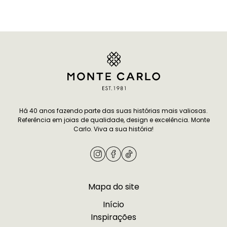
oferecer algo que tenha significado
significado. Dife
é difícil e, por isso, separamos sete
tradicionais, a pul
dicas de presente para amiga que
compromisso per
combinam afeto e bom gosto, todas
mais pessoal. Vo
pensadas para mulheres que
modelos delicado
apreciam joalheria de alto…
ou por designs mi
Continuar lendo
7 infalíveis dicas de
combinam…
presente para amiga especial
Continuar lendo
I
sua união com um
Há 40 anos fazendo parte das suas histórias mais valiosas.
Referência em joias de qualidade, design e excelência. Monte
namoro
Carlo. Viva a sua história!
Mapa do site
Início
Inspirações