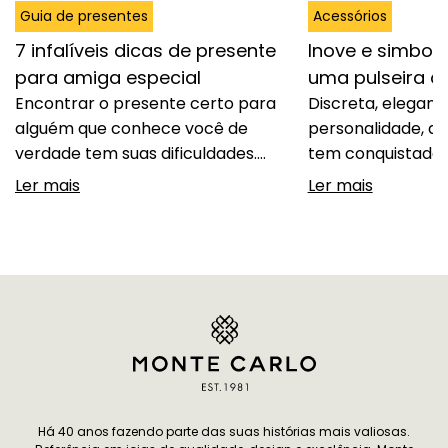
Guia de presentes
Acessórios
7 infalíveis dicas de presente
Inove e simbol
para amiga especial
uma pulseira 
Encontrar o presente certo para
Discreta, elegant
alguém que conhece você de
personalidade, a 
verdade tem suas dificuldades.
tem conquistado 
Acertar no gosto, demonstrar
espaço entre cas
Ler mais
Ler mais
carinho e, ao mesmo tempo,
fugir do óbvio se
oferecer algo que tenha significado
significado. Dife
é difícil e, por isso, separamos sete
tradicionais, a pul
dicas de presente para amiga que
compromisso per
combinam afeto e bom gosto, todas
mais pessoal. Vo
pensadas para mulheres que
modelos delicado
apreciam joalheria de alto…
ou por designs mi
Continuar lendo
7 infalíveis dicas de
combinam…
presente para amiga especial
Continuar lendo
I
sua união com um
Há 40 anos fazendo parte das suas histórias mais valiosas.