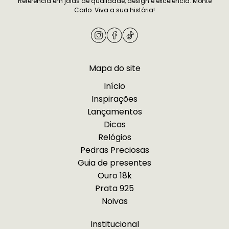
Referência em joias de qualidade, design e excelência. Monte
namoro
Carlo. Viva a sua história!
Mapa do site
Início
Inspirações
Lançamentos
Dicas
Relógios
Pedras Preciosas
Guia de presentes
Ouro 18k
Prata 925
Noivas
Institucional