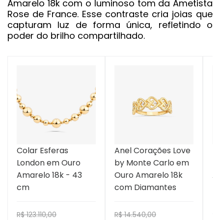
Amarelo 18k com o luminoso tom da Ametista
Rose de France. Esse contraste cria joias que
capturam luz de forma única, refletindo o
poder do brilho compartilhado.
Colar Esferas
Anel Corações Love
B
London em Ouro
by Monte Carlo em
E
Amarelo 18k - 43
Ouro Amarelo 18k
A
cm
com Diamantes
R
D
R$ 123.110,00
R$ 14.540,00