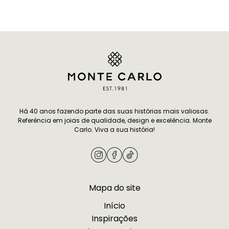
oferecer algo que tenha significado
significado. Dife
é difícil e, por isso, separamos sete
tradicionais, a pul
dicas de presente para amiga que
compromisso per
combinam afeto e bom gosto, todas
mais pessoal. Vo
pensadas para mulheres que
modelos delicado
apreciam joalheria de alto…
ou por designs mi
Continuar lendo
7 infalíveis dicas de
combinam…
presente para amiga especial
Continuar lendo
I
sua união com um
Há 40 anos fazendo parte das suas histórias mais valiosas.
Referência em joias de qualidade, design e excelência. Monte
namoro
Carlo. Viva a sua história!
Mapa do site
Início
Inspirações