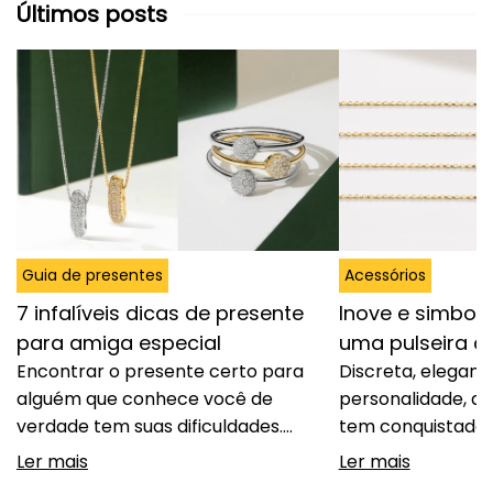
Últimos posts
Guia de presentes
Acessórios
7 infalíveis dicas de presente
Inove e simbol
para amiga especial
uma pulseira 
Encontrar o presente certo para
Discreta, elegant
alguém que conhece você de
personalidade, a 
verdade tem suas dificuldades.
tem conquistado 
Acertar no gosto, demonstrar
espaço entre cas
Ler mais
Ler mais
carinho e, ao mesmo tempo,
fugir do óbvio se