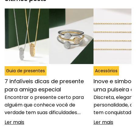
Guia de presentes
Acessórios
7 infalíveis dicas de presente
Inove e simbol
para amiga especial
uma pulseira 
Encontrar o presente certo para
Discreta, elegant
alguém que conhece você de
personalidade, a 
verdade tem suas dificuldades.
tem conquistado 
Acertar no gosto, demonstrar
espaço entre cas
Ler mais
Ler mais
carinho e, ao mesmo tempo,
fugir do óbvio se
oferecer algo que tenha significado
significado. Dife