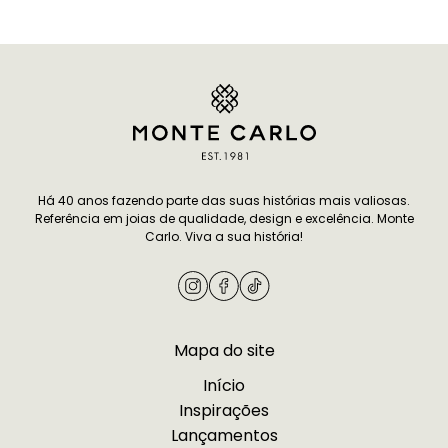
é difícil e, por isso, separamos sete
tradicionais, a pul
dicas de presente para amiga que
compromisso per
combinam afeto e bom gosto, todas
mais pessoal. Vo
pensadas para mulheres que
modelos delicado
apreciam joalheria de alto…
ou por designs mi
Continuar lendo
7 infalíveis dicas de
combinam…
presente para amiga especial
Continuar lendo
I
sua união com um
Há 40 anos fazendo parte das suas histórias mais valiosas.
Referência em joias de qualidade, design e excelência. Monte
namoro
Carlo. Viva a sua história!
Mapa do site
Início
Inspirações
Lançamentos